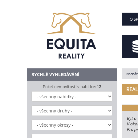
O S
RYCHLÉ VYHLEDÁVÁNÍ
Nachází
Počet nemovitostí v nabídce:
12
REAL
Byt o 
V okol
Pro př