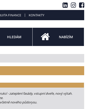
UITA FINANCE
KONTAKTY
HLEDÁM
NABÍZÍM
kcí - zateplení fasády, vstupní dveře, nový výtah.
ze.
i včetně nového půdorysu.