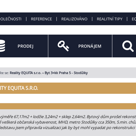
POLEČNOSTI
REFERENCE
REALIZOVÁNO
REALITNÍ TIPY
EQ
PRODEJ
PRONÁJEM
te se:
Reality EQUITA s.r.o.
»
Byt 3+kk Praha 5 - Stodůlky
ITY EQUITA S.R.O.
výměře 67,17m2 + lodžie 3,24m2 + sklep 2,64m2. Bytový dům prošel rekonstru
í veškerá občanská vybavenost, MHD, metro Stodůlky cca 350m, 5.min. chů
edstavu jsem připravila vizualizaci jak by byt mohl vypadat po rekonstrukc