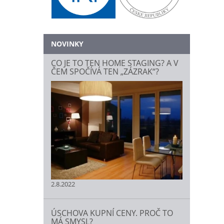
NOVINKY
CO JE TO TEN HOME STAGING? A V
ČEM SPOČÍVÁ TEN „ZÁZRAK“?
2.8.2022
ÚSCHOVA KUPNÍ CENY. PROČ TO
MÁ SMYSL?