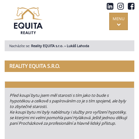
MENU
Nacházíte se:
Reality EQUITA s.r.o.
»
Lukáš Lahoda
REALITY EQUITA S.R.O.
Před koupí bytu jsem měl starosti s tím jako to bude s
hypotékou a celkově s papírováním co je s tím spojené, ale byly
to zbytečné starosti.
Ke koupi bytu mi byly nabídnuty i služby pro vyřízení hypotéky,
se kterými mi velmi pomohla paní Hyláková. Ještě jednou děkuji
paní Procházkové za profesionální a hlavně lidský přístup.