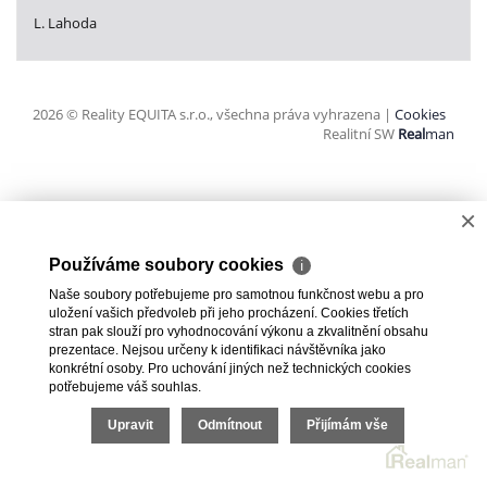
L. Lahoda
2026 © Reality EQUITA s.r.o., všechna práva vyhrazena |
Cookies
Realitní SW
Real
man
×
Používáme soubory cookies
ℹ
Naše soubory potřebujeme pro samotnou funkčnost webu a pro
uložení vašich předvoleb při jeho procházení. Cookies třetích
stran pak slouží pro vyhodnocování výkonu a zkvalitnění obsahu
prezentace. Nejsou určeny k identifikaci návštěvníka jako
konkrétní osoby. Pro uchování jiných než technických cookies
potřebujeme váš souhlas.
Upravit
Odmítnout
Přijímám vše