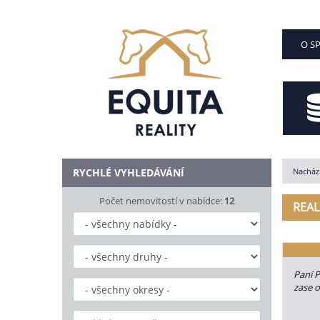
O S
RYCHLÉ VYHLEDÁVÁNÍ
Nachází
Počet nemovitostí v nabídce:
12
REAL
Paní P
zase o