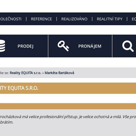
POLEČNOSTI
REFERENCE
REALIZOVÁNO
REALITNÍ TIPY
EQ
PRODEJ
PRONÁJEM
te se:
Reality EQUITA s.r.o.
»
Markéta Bartáková
ITY EQUITA S.R.O.
rocházková má velice profesionální přístup. Je velice ochotná a milá. Vše p
brátím.