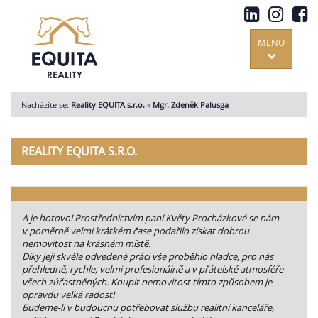
MENU
Nacházíte se:
Reality EQUITA s.r.o.
»
Mgr. Zdeněk Palusga
REALITY EQUITA S.R.O.
A je hotovo! Prostřednictvím paní Květy Procházkové se nám
v poměrně velmi krátkém čase podařilo získat dobrou
nemovitost na krásném místě.
Díky její skvěle odvedené práci vše proběhlo hladce, pro nás
přehledně, rychle, velmi profesionálně a v přátelské atmosféře
všech zúčastněných. Koupit nemovitost tímto způsobem je
opravdu velká radost!
Budeme-li v budoucnu potřebovat službu realitní kanceláře,