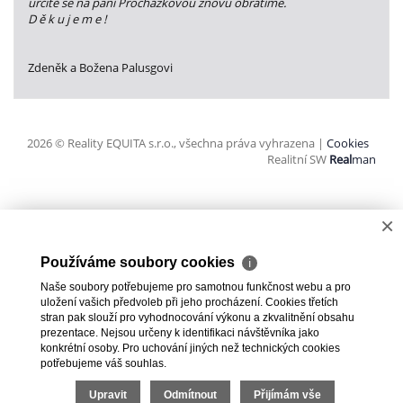
určitě se na paní Procházkovou znovu obrátíme.
D ě k u j e m e !
Zdeněk a Božena Palusgovi
2026 © Reality EQUITA s.r.o., všechna práva vyhrazena |
Cookies
Realitní SW
Real
man
×
Používáme soubory cookies
ℹ
Naše soubory potřebujeme pro samotnou funkčnost webu a pro
uložení vašich předvoleb při jeho procházení. Cookies třetích
stran pak slouží pro vyhodnocování výkonu a zkvalitnění obsahu
prezentace. Nejsou určeny k identifikaci návštěvníka jako
konkrétní osoby. Pro uchování jiných než technických cookies
potřebujeme váš souhlas.
Upravit
Odmítnout
Přijímám vše