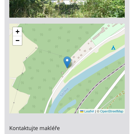
+
−
Leaflet
|
©
OpenStreetMap
Kontaktujte makléře