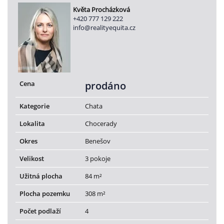
Květa Procházková
+420 777 129 222
info@realityequita.cz
Cena
prodáno
Kategorie
Chata
Lokalita
Chocerady
Okres
Benešov
Velikost
3 pokoje
Užitná plocha
84 m²
Plocha pozemku
308 m²
Počet podlaží
4