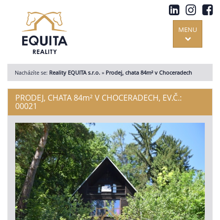
MENU
Nacházíte se:
Reality EQUITA s.r.o.
»
Prodej, chata 84m² v Choceradech
PRODEJ, CHATA 84
m²
V CHOCERADECH, EV.Č.:
00021