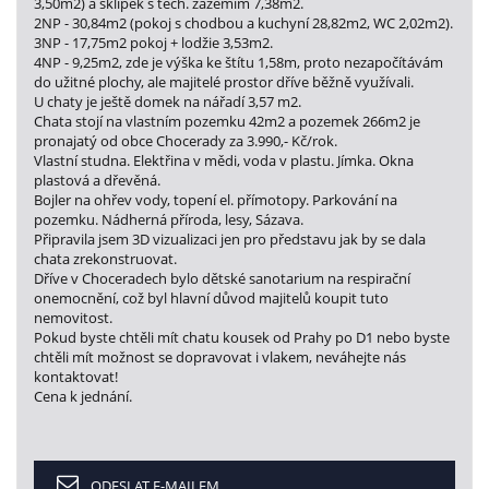
3,50m2) a sklípek s tech. zázemím 7,38m2.
2NP - 30,84m2 (pokoj s chodbou a kuchyní 28,82m2, WC 2,02m2).
3NP - 17,75m2 pokoj + lodžie 3,53m2.
4NP - 9,25m2, zde je výška ke štítu 1,58m, proto nezapočítávám
do užitné plochy, ale majitelé prostor dříve běžně využívali.
U chaty je ještě domek na nářadí 3,57 m2.
Chata stojí na vlastním pozemku 42m2 a pozemek 266m2 je
pronajatý od obce Chocerady za 3.990,- Kč/rok.
Vlastní studna. Elektřina v mědi, voda v plastu. Jímka. Okna
plastová a dřevěná.
Bojler na ohřev vody, topení el. přímotopy. Parkování na
pozemku. Nádherná příroda, lesy, Sázava.
Připravila jsem 3D vizualizaci jen pro představu jak by se dala
chata zrekonstruovat.
Dříve v Choceradech bylo dětské sanotarium na respirační
onemocnění, což byl hlavní důvod majitelů koupit tuto
nemovitost.
Pokud byste chtěli mít chatu kousek od Prahy po D1 nebo byste
chtěli mít možnost se dopravovat i vlakem, neváhejte nás
kontaktovat!
Cena k jednání.
ODESLAT E-MAILEM