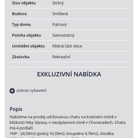
Stav objektu
Dobrý
Budova
Smíšená
Typ domu
Patrový
Poloha objektu
Samostatný
Umístění objektu
Klidná část obce
Zástavba
Rekreační
EXKLUZIVNÍ NABÍDKA
zobraz vybavení
Popis
Nabízíme na prodej udržovanou chatu na krásném místě v
blízkosti řeky Sázavy, v nezáplavové zóně v Choceradech. Chata
má 4 podlaží.
1NP - 24,59m2 (pokoj 16,33m2, koupelna 4,76m2, chodba