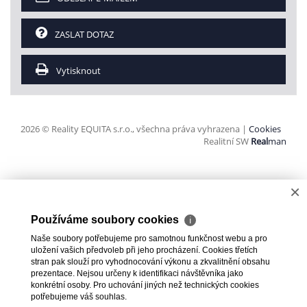
ZASLAT DOTAZ
Vytisknout
2026 © Reality EQUITA s.r.o., všechna práva vyhrazena |
Cookies
Realitní SW
Real
man
×
Používáme soubory cookies
ℹ
Naše soubory potřebujeme pro samotnou funkčnost webu a pro
uložení vašich předvoleb při jeho procházení. Cookies třetích
stran pak slouží pro vyhodnocování výkonu a zkvalitnění obsahu
prezentace. Nejsou určeny k identifikaci návštěvníka jako
konkrétní osoby. Pro uchování jiných než technických cookies
potřebujeme váš souhlas.