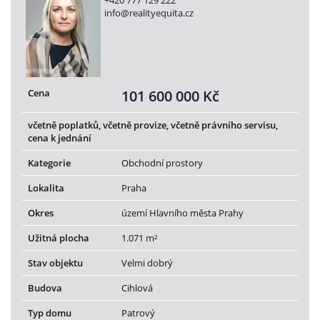
+420 777 129 222
info@realityequita.cz
Cena
101 600 000 Kč
včetně poplatků, včetně provize, včetně právního servisu,
cena k jednání
Kategorie
Obchodní prostory
Lokalita
Praha
Okres
území Hlavního města Prahy
Užitná plocha
1.071 m²
Stav objektu
Velmi dobrý
Budova
Cihlová
Typ domu
Patrový