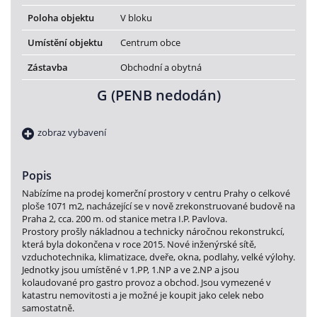
Poloha objektu
V bloku
Umístění objektu
Centrum obce
Zástavba
Obchodní a obytná
G (PENB nedodán)
zobraz vybavení
Popis
Nabízíme na prodej komerční prostory v centru Prahy o celkové
ploše 1071 m2, nacházející se v nově zrekonstruované budově na
Praha 2, cca. 200 m. od stanice metra I.P. Pavlova.
Prostory prošly nákladnou a technicky náročnou rekonstrukcí,
která byla dokončena v roce 2015. Nové inženýrské sítě,
vzduchotechnika, klimatizace, dveře, okna, podlahy, velké výlohy.
Jednotky jsou umístěné v 1.PP, 1.NP a ve 2.NP a jsou
kolaudované pro gastro provoz a obchod. Jsou vymezené v
katastru nemovitosti a je možné je koupit jako celek nebo
samostatně.