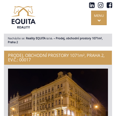
MENU
Nacházíte se:
Reality EQUITA s.r.o.
»
Prodej, obchodní prostory 1071m²,
Praha 2
PRODEJ, OBCHODNÍ PROSTORY 1071
m²
, PRAHA 2,
EV.Č.: 00017