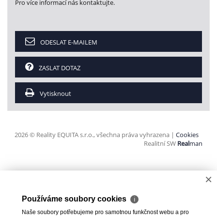
Pro více informací nás kontaktujte.
ODESLAT E-MAILEM
ZASLAT DOTAZ
Vytisknout
2026 © Reality EQUITA s.r.o., všechna práva vyhrazena |
Cookies
Realitní SW
Real
man
×
Používáme soubory cookies
ℹ
Naše soubory potřebujeme pro samotnou funkčnost webu a pro