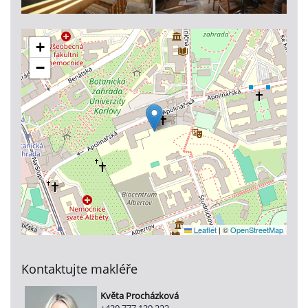
+
−
Leaflet
|
©
OpenStreetMap
Kontaktujte makléře
Květa Procházková