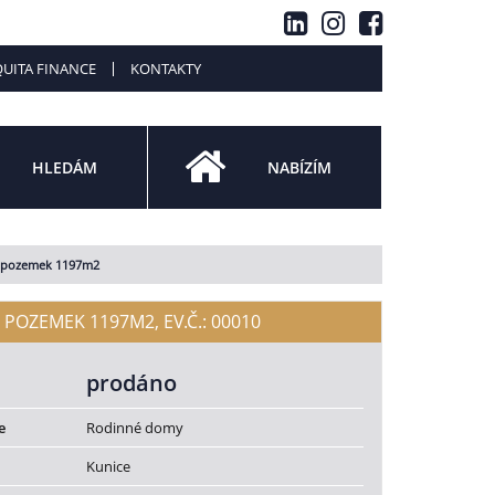
UITA FINANCE
KONTAKTY
HLEDÁM
NABÍZÍM
, pozemek 1197m2
POZEMEK 1197M2, EV.Č.: 00010
prodáno
e
Rodinné domy
Kunice