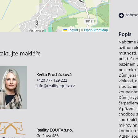
zobraz
Leaflet
|
©
OpenStreetMap
Popis
Nabízíme 
užitnou p
aktujte makléře
místností,
přístřeške
bazénem D
pozemku 1
Květa Procházková
Dům je zal
+420 777 129 222
vlhkosti, 
info@realityequita.cz
s izolační
koupelnác
Dům je vy
čerpadlem,
V přízemí 
chodbou s
spotřebiči
mikrovlnná
Reality EQUITA s.r.o.
koupelna 
Golčova 486
V 2NP jso