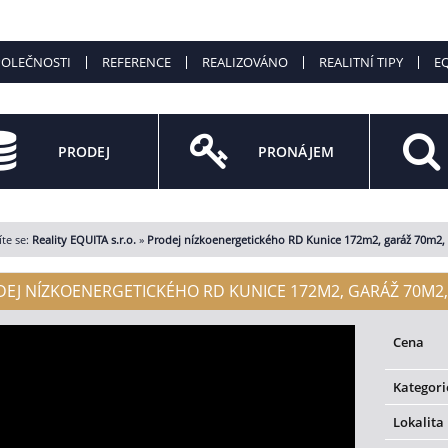
POLEČNOSTI
REFERENCE
REALIZOVÁNO
REALITNÍ TIPY
EQ
PRODEJ
PRONÁJEM
te se:
Reality EQUITA s.r.o.
»
Prodej nízkoenergetického RD Kunice 172m2, garáž 70m2
EJ NÍZKOENERGETICKÉHO RD KUNICE 172M2, GARÁŽ 70M2, 
Cena
Kategori
Lokalita