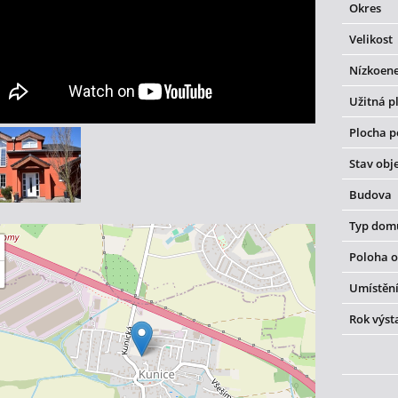
Okres
Velikost
Nízkoene
Užitná p
Plocha 
Stav obj
Budova
Typ dom
Poloha o
Umístění
Rok výst