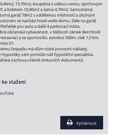
20,40m2, 15,70m2, koupelna s velkou vanou, sprchovým
C a bidetem 10,90m2 a šatna 4,70m2. Samostatná
storná garáž 70m2 s oddělenou místností a úložným
ostorem se nachází hned vedle domu. Dále na garáž
řístřešek pro auto a další 4 parkovací místa.
brá občanská vybavenost, v blízkosti zámek Berchtold
restaurací a se sportovišti, autobus 500m, vlak 1,5 km,
nice D1.
lnému čerpadlu má dům nízké provozní náklady.
m hypotéky vám pomůže náš hypotéční specialista.
tářská úschova včetně smluvních dokumentů.
 ke stažení
YouTube
Vytisknout