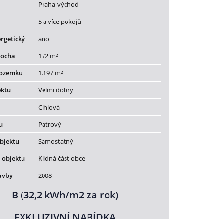
Praha-východ
5 a více pokojů
rgetický
ano
locha
172 m²
pozemku
1.197 m²
ektu
Velmi dobrý
Cihlová
u
Patrový
bjektu
Samostatný
 objektu
Klidná část obce
avby
2008
B (32,2 kWh/m2 za rok)
EXKLUZIVNÍ NABÍDKA