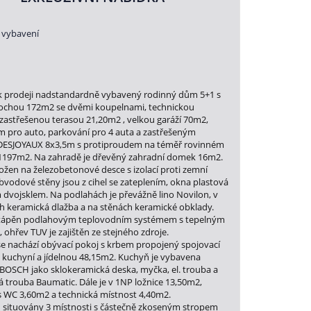
 vybavení
k prodeji nadstandardně vybavený rodinný dům 5+1 s
lochou 172m2 se dvěmi koupelnami, technickou
 zastřešenou terasou 21,20m2 , velkou garáží 70m2,
m pro auto, parkování pro 4 auta a zastřešeným
ESJOYAUX 8x3,5m s protiproudem na téměř rovinném
197m2. Na zahradě je dřevěný zahradní domek 16m2.
ožen na železobetonové desce s izolací proti zemní
obvodové stěny jsou z cihel se zateplením, okna plastová
m dvojsklem. Na podlahách je převážně lino Novilon, v
h keramická dlažba a na stěnách keramické obklady.
tápěn podlahovým teplovodním systémem s tepelným
 ohřev TUV je zajištěn ze stejného zdroje.
se nachází obývací pokoj s krbem propojený spojovací
 kuchyní a jídelnou 48,15m2. Kuchyň je vybavena
 BOSCH jako sklokeramická deska, myčka, el. trouba a
 trouba Baumatic. Dále je v 1NP ložnice 13,50m2,
s WC 3,60m2 a technická místnost 4,40m2.
u situovány 3 místnosti s částečně zkoseným stropem