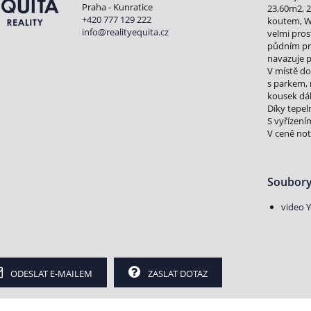
Praha - Kunratice
23,60m2, 
+420 777 129 222
koutem, W
info@realityequita.cz
velmi pro
půdním pr
navazuje p
V místě do
s parkem, 
kousek dál
Díky tepe
S vyřízení
V ceně no
Soubory
video 
ODESLAT E-MAILEM
ZASLAT DOTAZ