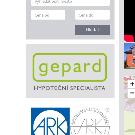
Hledat
+
−