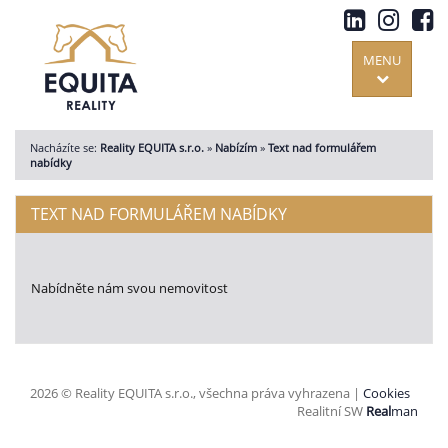
MENU
Nacházíte se:
Reality EQUITA s.r.o.
»
Nabízím
»
Text nad formulářem
nabídky
TEXT NAD FORMULÁŘEM NABÍDKY
Nabídněte nám svou nemovitost
2026 © Reality EQUITA s.r.o., všechna práva vyhrazena |
Cookies
Realitní SW
Real
man