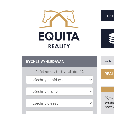
O S
RYCHLÉ VYHLEDÁVÁNÍ
Nachází
Počet nemovitostí v nabídce:
12
REAL
"S pan
profes
celkov