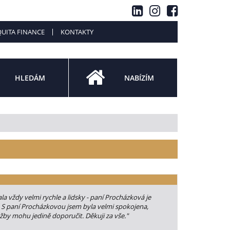
UITA FINANCE
KONTAKTY
HLEDÁM
NABÍZÍM
 vždy velmi rychle a lidsky - paní Procházková je
 S paní Procházkovou jsem byla velmi spokojena,
lužby mohu jedině doporučit. Děkuji za vše."