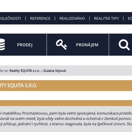
POLEČNOSTI
REFERENCE
REALIZOVÁNO
REALITNÍ TIPY
EQ
PRODEJ
PRONÁJEM
te se:
Reality EQUITA s.r.o.
»
Zuzana Srpová
ITY EQUITA S.R.O.
í makléřkou Procházkovou, jsem byla velmi spokojená, komunikace probíhala
ionál na svém místě, byla vždy velmi dochvilná a ochotná v čemkoli pomoc.
ý přístup, jednání i rychlost, s kterou reagovala, byla na špičkové úrovni. S